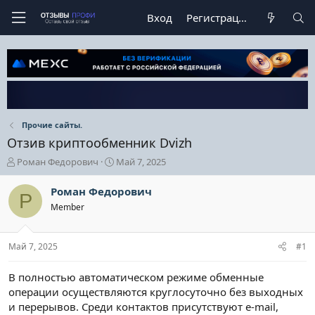
Вход
Регистрация
Прочие сайты.
Отзив криптообменник Dvizh
А
Д
Роман Федорович
Май 7, 2025
в
а
т
т
Роман Федорович
Р
о
а
Member
р
н
т
а
е
ч
Май 7, 2025
#1
м
а
ы
л
а
В полностью автоматическом режиме обменные
операции осуществляются круглосуточно без выходных
и перерывов. Среди контактов присутствуют е-mail,