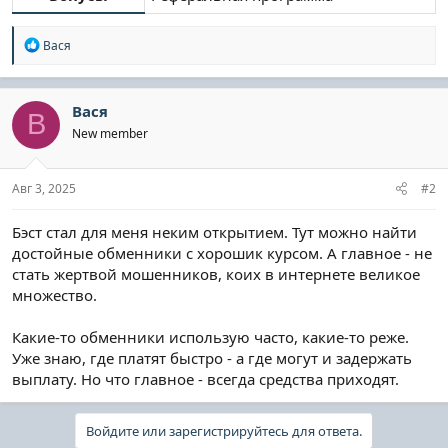
Р
Вася
е
а
к
ц
Вася
В
и
New member
и
:
Авг 3, 2025
#2
Бэст стал для меня неким открытием. Тут можно найти
достойные обменники с хорошик курсом. А главное - не
стать жертвой мошенников, коих в интернете великое
множество.
Какие-то обменники использую часто, какие-то реже.
Уже знаю, где платят быстро - а где могут и задержать
выплату. Но что главное - всегда средства приходят.
Войдите или зарегистрируйтесь для ответа.