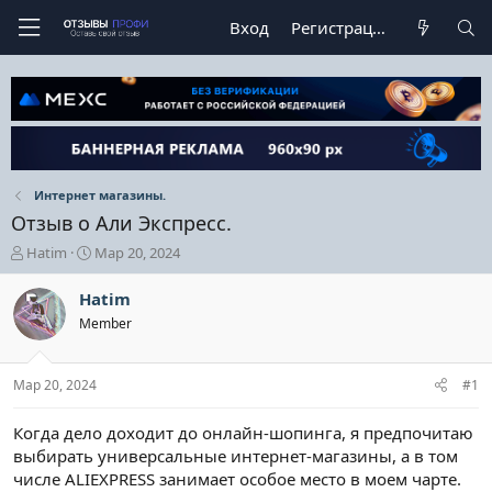
Вход
Регистрация
Интернет магазины.
Отзыв о Али Экспресс.
А
Д
Hatim
Мар 20, 2024
в
а
т
т
Hatim
о
а
Member
р
н
т
а
е
ч
Мар 20, 2024
#1
м
а
ы
л
а
Когда дело доходит до онлайн-шопинга, я предпочитаю
выбирать универсальные интернет-магазины, а в том
числе ALIEXPRESS занимает особое место в моем чарте.