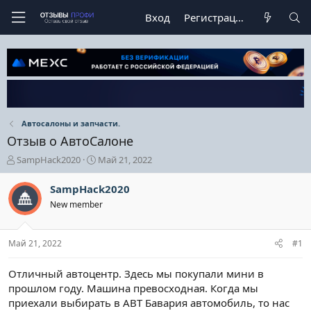
Вход
Регистрация
Автосалоны и запчасти.
Отзыв о АвтоСалоне
А
Д
SampHack2020
Май 21, 2022
в
а
т
т
SampHack2020
о
а
New member
р
н
т
а
е
ч
Май 21, 2022
#1
м
а
ы
л
а
Отличный автоцентр. Здесь мы покупали мини в
прошлом году. Машина превосходная. Когда мы
приехали выбирать в АВТ Бавария автомобиль, то нас