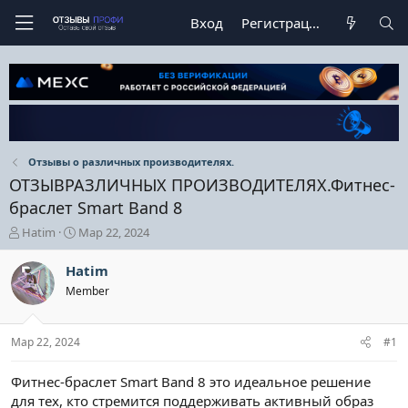
Вход
Регистрация
Отзывы о различных производителях.
ОТЗЫВРАЗЛИЧНЫХ ПРОИЗВОДИТЕЛЯХ.Фитнес-
браслет Smart Band 8
А
Д
Hatim
Мар 22, 2024
в
а
т
т
Hatim
о
а
Member
р
н
т
а
е
ч
Мар 22, 2024
#1
м
а
ы
л
а
Фитнес-браслет Smart Band 8 это идеальное решение
для тех, кто стремится поддерживать активный образ