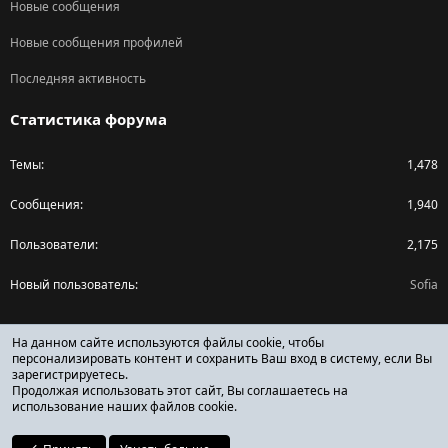
Новые сообщения
Новые сообщения профилей
Последняя активность
Статистика форума
Темы
1,478
Сообщения
1,940
Пользователи
2,175
Новый пользователь
Sofia
Поделиться страницей
На данном сайте используются файлы cookie, чтобы
персонализировать контент и сохранить Ваш вход в систему, если Вы
зарегистрируетесь.
Facebook
X (Twitter)
Reddit
Pinterest
Tumblr
WhatsApp
Ссылка
Продолжая использовать этот сайт, Вы соглашаетесь на
использование наших файлов cookie.