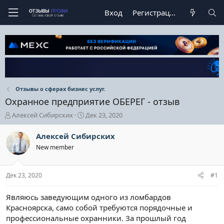
Вход
Регистрация
Отзывы о сферах бизнес услуг.
Охранное предприятие ОБЕРЕГ - отзыв
А
Д
Алексей Сибирских
Дек 23, 2020
в
а
т
т
Алексей Сибирских
о
а
New member
р
н
т
а
е
ч
Дек 23, 2020
#1
м
а
ы
л
а
Являюсь заведующим одного из ломбардов
Красноярска, само собой требуются порядочные и
профессиональные охранники. За прошлый год