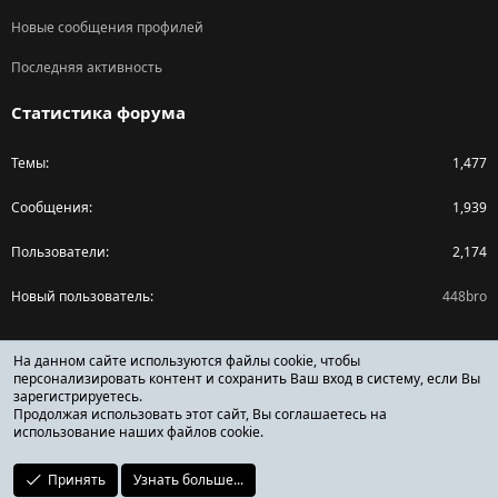
Новые сообщения профилей
Последняя активность
Статистика форума
Темы
1,477
Сообщения
1,939
Пользователи
2,174
Новый пользователь
448bro
Поделиться страницей
На данном сайте используются файлы cookie, чтобы
персонализировать контент и сохранить Ваш вход в систему, если Вы
зарегистрируетесь.
Facebook
X (Twitter)
Reddit
Pinterest
Tumblr
WhatsApp
Ссылка
Продолжая использовать этот сайт, Вы соглашаетесь на
использование наших файлов cookie.
Принять
Узнать больше...
ОТЗЫВЫ ОНЛАЙН ФОРУМ