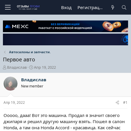
Вход
Регистрация
Автосалоны и запчасти.
Первое авто
А
Д
Владислав
Апр 19, 2022
в
а
т
т
Владислав
о
а
New member
р
н
т
а
е
ч
Апр 19, 2022
#1
м
а
ы
л
а
Ооооо, дааа! Вот это машина. Продал я значит своего
джипаря и решил другую машину взять. Пошел в салон
Honda, а там она Honda Accord - красавица. Как сейчас