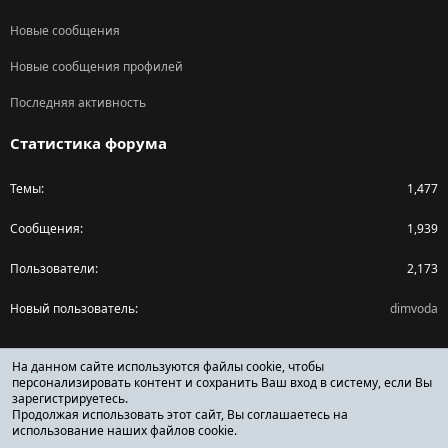
Новые сообщения
Новые сообщения профилей
Последняя активность
Статистика форума
Темы
1,477
Сообщения
1,939
Пользователи
2,173
Новый пользователь
dimvoda
Поделиться страницей
На данном сайте используются файлы cookie, чтобы
персонализировать контент и сохранить Ваш вход в систему, если Вы
зарегистрируетесь.
Facebook
X (Twitter)
Reddit
Pinterest
Tumblr
WhatsApp
Ссылка
Продолжая использовать этот сайт, Вы соглашаетесь на
использование наших файлов cookie.