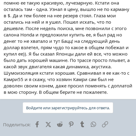
помню ее такую красивую, лучезарную. Кстати она
осталась там - одна. Узнал я цену, вышло не по карману
в $. Да и тем более на нее резерв стоял. Глаза мои
остались на ней и я ушел. Пошел искать, что по
дешевле. После недель поиска, мне позвонили с этого
салона Honda и предложили купить ее, я был рад но
денег то не хватало и тут Бацц! на следующий день
доллар взлетел, прям чудо то какое в общем побежал и
купил ее)). Я бы сказал Японцы дали ей все, что можно
было дать хорошей машине. По трассе просто плывет, а
какой звук двигателя какая динамика, акустика.
Шумоизоляция кстати хорошая. Сравнивал я ее как-то с
Камри55 и я скажу, что хозяин Камри сам был не
доволен своим конем, даже просил поменять с доплатой
в мою сторону. В общем берите не пожалеете.
Войдите или зарегистрируйтесь для ответа.
Facebook
X (Twitter)
Reddit
Pinterest
Tumblr
WhatsApp
Ссылка
Поделиться: