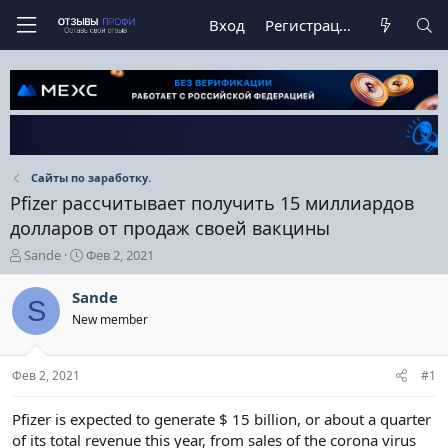
Вход
Регистрация
Сайты по заработку.
Pfizer рассчитывает получить 15 миллиардов
долларов от продаж своей вакцины
А
Д
Sande
Фев 2, 2021
в
а
т
т
Sande
S
о
а
New member
р
н
т
а
е
ч
Фев 2, 2021
#1
м
а
ы
л
а
Pfizer is expected to generate $ 15 billion, or about a quarter
of its total revenue this year, from sales of the corona virus