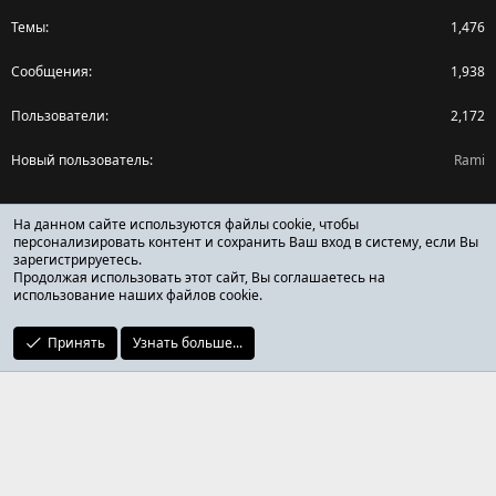
Темы
1,476
Сообщения
1,938
Пользователи
2,172
Новый пользователь
Rami
Поделиться страницей
На данном сайте используются файлы cookie, чтобы
персонализировать контент и сохранить Ваш вход в систему, если Вы
зарегистрируетесь.
Facebook
X (Twitter)
Reddit
Pinterest
Tumblr
WhatsApp
Ссылка
Продолжая использовать этот сайт, Вы соглашаетесь на
использование наших файлов cookie.
Принять
Узнать больше...
ОТЗЫВЫ ОНЛАЙН ФОРУМ