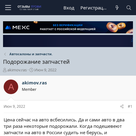
Вход
Регистрация
Автосалоны и запчасти.
Подорожание запчастей
А
Д
akimov.ras
Июн 9, 2022
в
а
т
т
akimov.ras
A
о
а
Member
р
н
т
а
е
ч
Июн 9, 2022
#1
м
а
ы
л
а
Цена сейчас на авто всбесились. Да и сами авто в два
три раза некоторые подорожали. Когда подешевеют
запчасти на авто в России судить не берусь, и