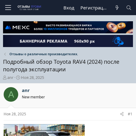
Вход
Регистрация
Отзывы о различных производителях.
Подробный обзор Toyota RAV4 (2024) после
полугода эксплуатации
А
Д
anr
Ноя 28, 2025
в
а
т
т
anr
A
о
а
New member
р
н
т
а
е
ч
Ноя 28, 2025
#1
м
а
ы
л
а