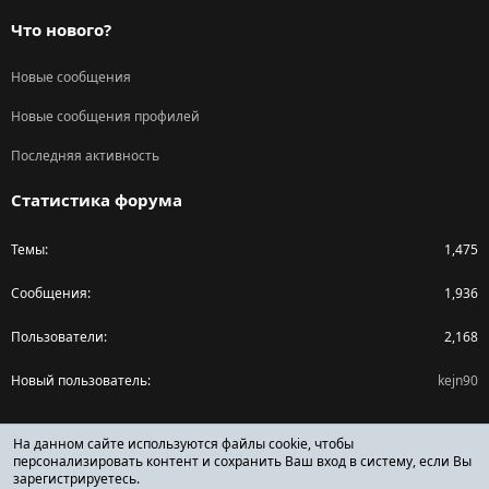
Что нового?
Новые сообщения
Новые сообщения профилей
Последняя активность
Статистика форума
Темы
1,475
Сообщения
1,936
Пользователи
2,168
Новый пользователь
kejn90
Поделиться страницей
На данном сайте используются файлы cookie, чтобы
персонализировать контент и сохранить Ваш вход в систему, если Вы
зарегистрируетесь.
Facebook
X (Twitter)
Reddit
Pinterest
Tumblr
WhatsApp
Ссылка