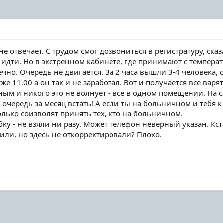
 не отвечает. С трудом смог дозвониться в регистратуру, ска
идти. Но в экстренном кабинете, где принимают с температу
ечно. Очередь не двигается. За 2 часа вышли 3-4 человека,
же 11.00 а он так и не заработал. Вот и получается все вар
чным и никого это не волнует - все в одном помещении. На 
 очередь за месяц встать! А если ты на больничном и тебя к
олько соизволят принять тех, кто на больничном.
ку - не взяли ни разу. Может телефон неверный указан. Кс
или, но здесь не откорректировали? Плохо.