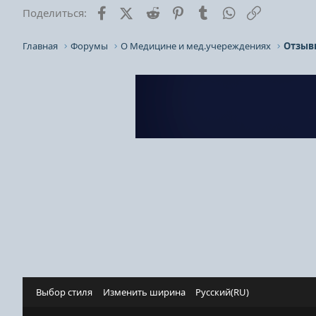
Facebook
X (Twitter)
Reddit
Pinterest
Tumblr
WhatsApp
Ссылка
Поделиться:
Главная
Форумы
О Медицине и мед.учереждениях
Выбор стиля
Изменить ширина
Русский(RU)