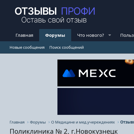
Главная
Форумы
Что нового?
Польз
Новые сообщения
Поиск сообщений
Главная
Форумы
О Медицине и мед.учереждениях
Поликлиника № 2, г.Новокузнецк