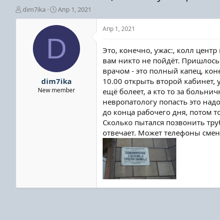
А
Д
dim7ika
Апр 1, 2021
в
а
т
т
Апр 1, 2021
о
а
D
р
н
Это, конечно, ужас:, колл центр
т
а
вам никто не пойдёт. Пришлось 
е
ч
врачом - это полный капец, кон
м
а
ы
л
dim7ika
10.00 открыть второй кабинет, у
а
New member
ещё болеет, а кто то за больни
невропатологу попасть это надо
до конца рабочего дня, потом т
Сколько пытался позвонить труб
отвечает. Может телефоны смен