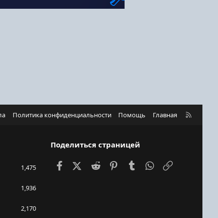
R
ла
Политика конфиденциальности
Помощь
Главная
S
S
Поделиться страницей
Facebook
X (Twitter)
Reddit
Pinterest
Tumblr
WhatsApp
Ссылка
1,475
1,936
2,170