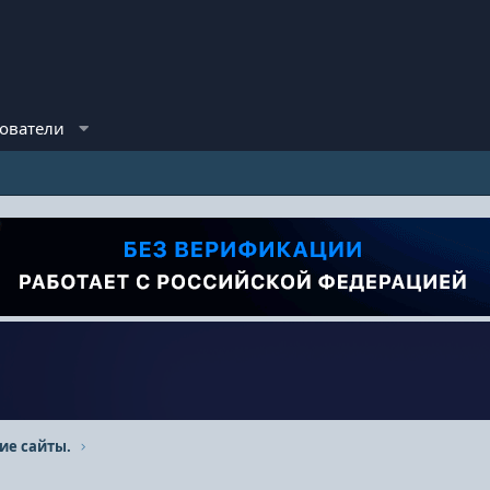
ователи
ие сайты.