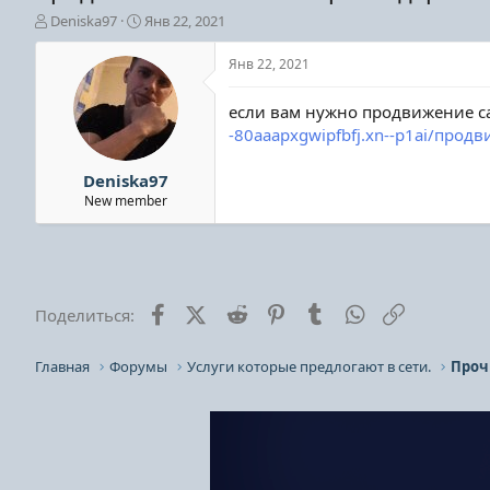
А
Д
Deniska97
Янв 22, 2021
в
а
т
т
Янв 22, 2021
о
а
р
н
если вам нужно продвижение са
т
а
-80aaapxgwipfbfj.xn--p1ai/прод
е
ч
м
а
ы
л
Deniska97
а
New member
Facebook
X (Twitter)
Reddit
Pinterest
Tumblr
WhatsApp
Ссылка
Поделиться:
Главная
Форумы
Услуги которые предлогают в сети.
Проч