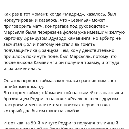
Как раз в тот момент, когда «Мадрид», казалось, был
нокаутирован и казалось, что «Севилья» может
приговорить матч, контратака под руководством
Марсьяля была перерезана фолом уже имевшим желтую
карточку французом Эдуардо Камавинга, но арбитр не
засчитал фол и поэтому не стали выгонять
полузащитника француза. Тем, кому действительно
пришлось покинуть поле, был Марсьяль, потому что
после выхода Камавинги он получил травму, и оттуда
игра изменилась.
Остаток первого тайма закончился сравнявшим счёт
ошибками команд.
Во втором тайме, с Камавингой на скамейке запасных и
бразильцем Родриго на поле, «Реал» вышел с другим
настроем и менталитетом в поисках первого гола,
который дал бы им шанс на камбэк.
И вот как на 50-й минуте Родриго получил отличный
кросс в штрафной от Дани Карвахала и отправил спасать