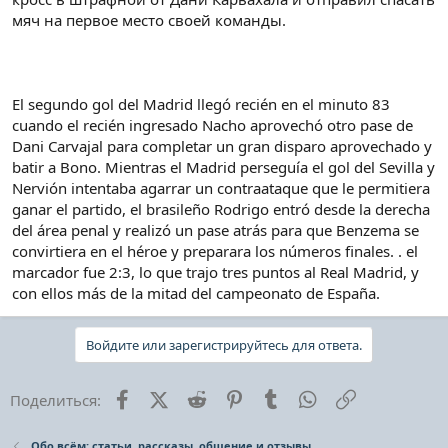
мяч на первое место своей команды.
El segundo gol del Madrid llegó recién en el minuto 83
cuando el recién ingresado Nacho aprovechó otro pase de
Dani Carvajal para completar un gran disparo aprovechado y
batir a Bono. Mientras el Madrid perseguía el gol del Sevilla y
Nervión intentaba agarrar un contraataque que le permitiera
ganar el partido, el brasileño Rodrigo entró desde la derecha
del área penal y realizó un pase atrás para que Benzema se
convirtiera en el héroe y preparara los números finales. . el
marcador fue 2:3, lo que trajo tres puntos al Real Madrid, y
con ellos más de la mitad del campeonato de España.
Войдите или зарегистрируйтесь для ответа.
Facebook
X (Twitter)
Reddit
Pinterest
Tumblr
WhatsApp
Ссылка
Поделиться:
Обо всём: статьи, рассказы, общение и отзывы.