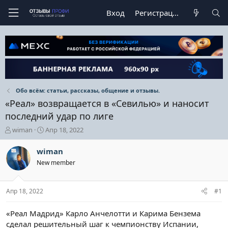
Вход
Регистрация
Обо всём: статьи, рассказы, общение и отзывы.
«Реал» возвращается в «Севилью» и наносит
последний удар по лиге
А
Д
wiman
Апр 18, 2022
в
а
т
т
wiman
о
а
New member
р
н
т
а
е
ч
Апр 18, 2022
#1
м
а
ы
л
а
«Реал Мадрид» Карло Анчелотти и Карима Бензема
сделал решительный шаг к чемпионству Испании,