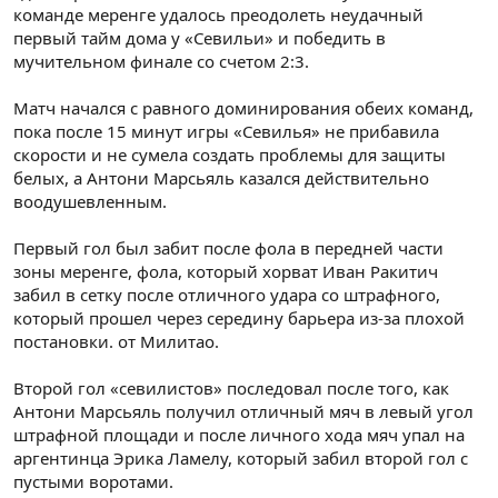
команде меренге удалось преодолеть неудачный
первый тайм дома у «Севильи» и победить в
мучительном финале со счетом 2:3.
Матч начался с равного доминирования обеих команд,
пока после 15 минут игры «Севилья» не прибавила
скорости и не сумела создать проблемы для защиты
белых, а Антони Марсьяль казался действительно
воодушевленным.
Первый гол был забит после фола в передней части
зоны меренге, фола, который хорват Иван Ракитич
забил в сетку после отличного удара со штрафного,
который прошел через середину барьера из-за плохой
постановки. от Милитао.
Второй гол «севилистов» последовал после того, как
Антони Марсьяль получил отличный мяч в левый угол
штрафной площади и после личного хода мяч упал на
аргентинца Эрика Ламелу, который забил второй гол с
пустыми воротами.