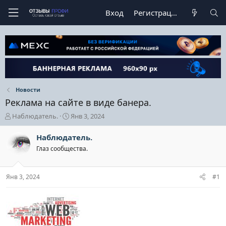
Вход
Регистрация
Новости
Реклама на сайте в виде банера.
А
Д
Наблюдатель.
Янв 3, 2024
в
а
т
т
Наблюдатель.
о
а
Глаз сообщества.
р
н
т
а
е
ч
Янв 3, 2024
#1
м
а
ы
л
а