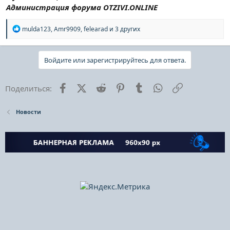
Администрация форума OTZIVI.ONLINE
Р
mulda123
,
Amr9909
,
felearad
и 3 других
е
а
к
Войдите или зарегистрируйтесь для ответа.
ц
и
и
:
Facebook
X (Twitter)
Reddit
Pinterest
Tumblr
WhatsApp
Ссылка
Поделиться:
Новости