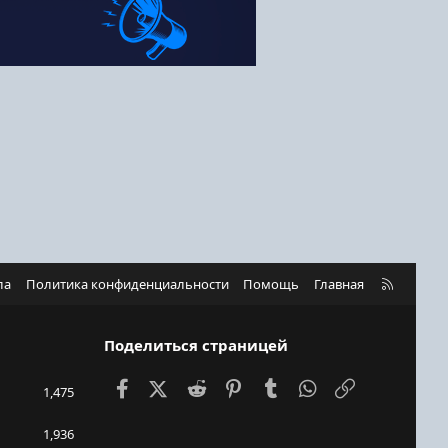
R
ла
Политика конфиденциальности
Помощь
Главная
S
S
Поделиться страницей
Facebook
X (Twitter)
Reddit
Pinterest
Tumblr
WhatsApp
Ссылка
1,475
1,936