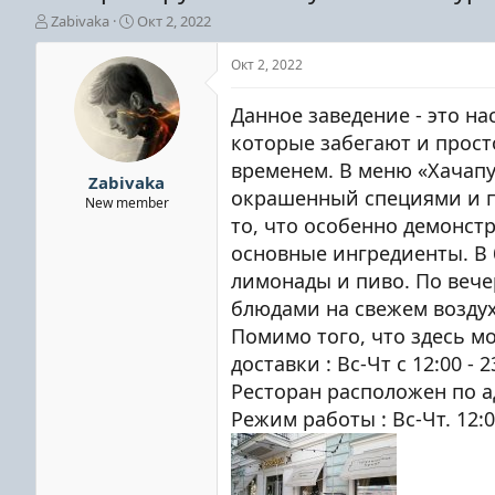
А
Д
Zabivaka
Окт 2, 2022
в
а
т
т
Окт 2, 2022
о
а
р
н
Данное заведение - это на
т
а
е
ч
которые забегают и прост
м
а
временем. В меню «Хачапу
ы
л
Zabivaka
окрашенный специями и п
а
New member
то, что особенно демонст
основные ингредиенты. В 
лимонады и пиво. По вече
блюдами на свежем воздух
Помимо того, что здесь м
доставки : Вс-Чт с 12:00 -
Ресторан расположен по ад
Режим работы : Вс-Чт. 12:00 