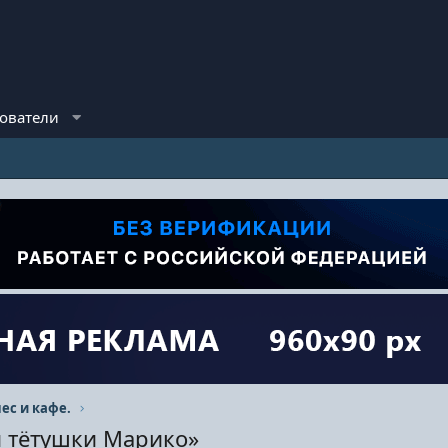
ователи
ес и кафе.
и тётушки Марико»