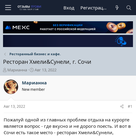
Вход
Регистрация
Ресторанный бизнес и кафе.
Ресторан Хмели&Сунели, г. Сочи
А
Д
Марианна
Авг 13, 2022
в
а
т
т
Марианна
о
а
New member
р
н
т
а
е
ч
Авг 13, 2022
#1
м
а
ы
л
а
Пожалуй одной из главных проблем отдыха на курорте
является вопрос - где вкусно и не дорого поесть. И вот в
Сочи есть такое место - ресторан Хмели&Сунели,