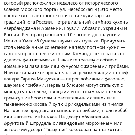
который расположился недалеко от исторического
здания Морского порта ( ул. Несебрская, 4) Это место
прежде всего авторское прочтение кулинарных
традиций юга России. Нетривиальный симбиоз кухонь
Азербайджана и Армении, Грузии, Абхазии, Украины и
России. Ресторан работает с 10 часов и до полуночи.
Меню в Хмели&Сунели звучит как музыка. Придумать
столь необычные сочетания на тему постной кухни —
кажется просто невозможным! Команде ресторана это
удалось фантастически. Начните трапезу с лобио с
домашним лавашом или хумусом с жареными грибами.
Или выбирайте очаровательные рекомендации от шеф-
повара Гарика Манукяна — пирог лобиани с фасолью,
шаурма с грибами. Первым блюдом могут стать суп с
молодым щавелем, овощами и постным майонезом,
крем-суп из брокколи и растительных сливок или
тыквенно-кокосовый суп с фрикадельками из hi-мяса
На горячее предлагают хинкали с грибами, люля-кебаб
или наггетсы из hi-мяса. На десерт обязательны
фруктовый штрудель с лавандовым мороженым или
авторский десерт "Глазунья" кокосовая панна-котта с