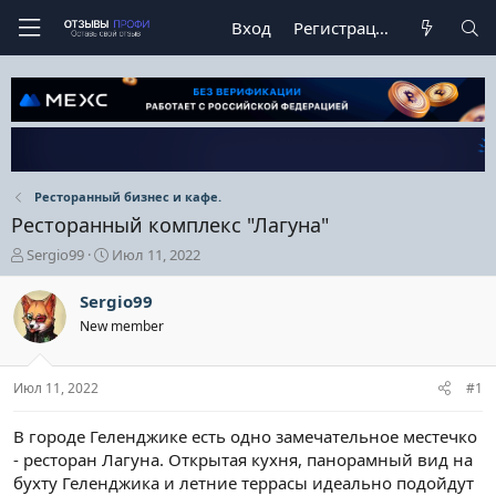
Вход
Регистрация
Ресторанный бизнес и кафе.
Ресторанный комплекс "Лагуна"
А
Д
Sergio99
Июл 11, 2022
в
а
т
т
Sergio99
о
а
New member
р
н
т
а
е
ч
Июл 11, 2022
#1
м
а
ы
л
а
В городе Геленджике есть одно замечательное местечко
- ресторан Лагуна. Открытая кухня, панорамный вид на
бухту Геленджика и летние террасы идеально подойдут