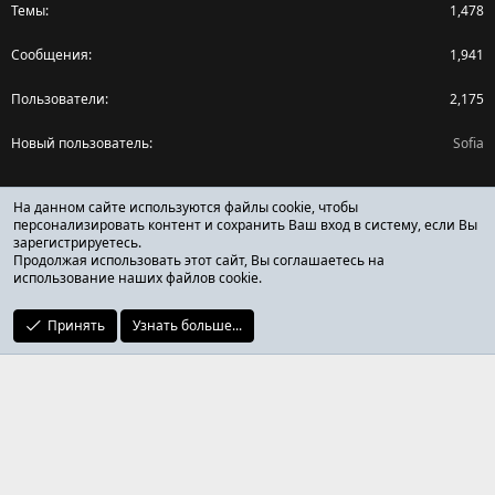
Темы
1,478
Сообщения
1,941
Пользователи
2,175
Новый пользователь
Sofia
Поделиться страницей
На данном сайте используются файлы cookie, чтобы
персонализировать контент и сохранить Ваш вход в систему, если Вы
зарегистрируетесь.
Facebook
X (Twitter)
Reddit
Pinterest
Tumblr
WhatsApp
Ссылка
Продолжая использовать этот сайт, Вы соглашаетесь на
использование наших файлов cookie.
Принять
Узнать больше...
ОТЗЫВЫ ОНЛАЙН ФОРУМ