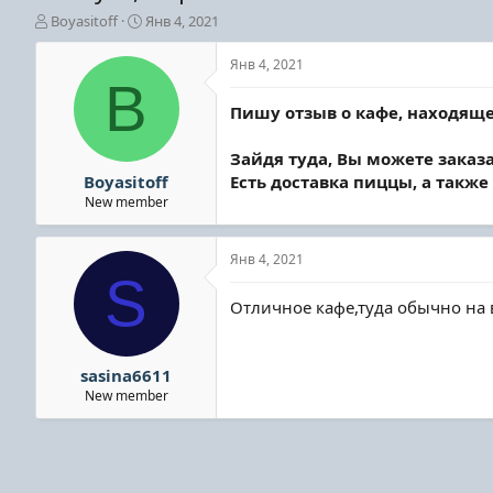
А
Д
Boyasitoff
Янв 4, 2021
в
а
т
т
Янв 4, 2021
о
а
B
р
н
Пишу отзыв о кафе, находяще
т
а
е
ч
Зайдя туда, Вы можете заказ
м
а
ы
л
Boyasitoff
Есть доставка пиццы, а также
а
New member
Янв 4, 2021
S
Отличное кафе,туда обычно на 
sasina6611
New member