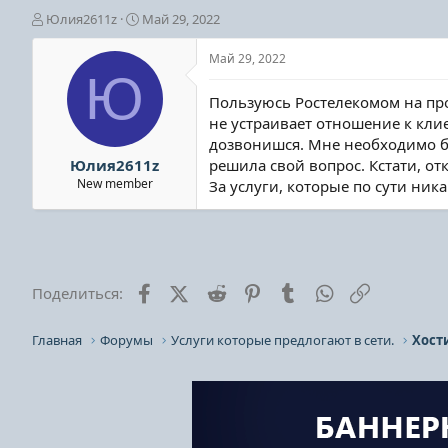
А
Д
Юлия2611z
Май 29, 2022
в
а
т
т
Май 29, 2022
о
а
Ю
р
н
Пользуюсь Ростелекомом на про
т
а
не устраивает отношение к кли
е
ч
дозвонишся. Мне необходимо бы
м
а
ы
л
Юлия2611z
решила свой вопрос. Кстати, о
а
New member
За услуги, которые по сути ник
Facebook
X (Twitter)
Reddit
Pinterest
Tumblr
WhatsApp
Ссылка
Поделиться:
Главная
Форумы
Услуги которые предлогают в сети.
Хост