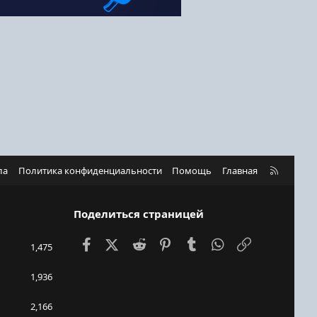
R
ла
Политика конфиденциальности
Помощь
Главная
S
S
Поделиться страницей
Facebook
X (Twitter)
Reddit
Pinterest
Tumblr
WhatsApp
Ссылка
1,475
1,936
2,166