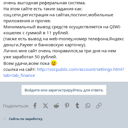
очень выгодная реферальная система.
На этом сайте есть такие задания как:
соц.сети,регистрация на сайтах,постинг,мобильные
приложения и прочее.
Минимальный вывод средств осуществляется на QIWI-
кошелек с суммой в 11 рублей.
(также есть вывод на web-money,номер телефона,Яндекс
деньги,Payeer и банковскую карточку).
Лично мне сайт очень понравился,за три дня на нем
уже заработал 50 рублей.
Всем удачи,всем пока
ссылка на сайт:
http://socpublic.com/account/settings.html?
tab=tab_finance
Войдите или зарегистрируйтесь для ответа.
Facebook
X (Twitter)
Reddit
Pinterest
Tumblr
WhatsApp
Ссылка
Поделиться:
Сайты по заработку.