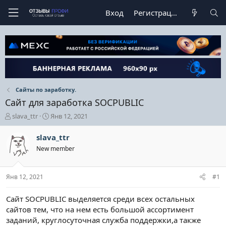
Вход
Регистрация
Сайты по заработку.
Сайт для заработка SOCPUBLIC
А
Д
slava_ttr
Янв 12, 2021
в
а
т
т
slava_ttr
о
а
New member
р
н
т
а
е
ч
Янв 12, 2021
#1
м
а
ы
л
а
Сайт SOCPUBLIC выделяется среди всех остальных
сайтов тем, что на нем есть большой ассортимент
заданий, круглосуточная служба поддержки,а также