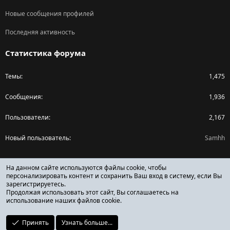
Новые сообщения профилей
Последняя активность
Статистика форума
Темы
1,475
Сообщения
1,936
Пользователи
2,167
Новый пользователь
Samhh
Поделиться страницей
На данном сайте используются файлы cookie, чтобы
персонализировать контент и сохранить Ваш вход в систему, если Вы
зарегистрируетесь.
Facebook
X (Twitter)
Reddit
Pinterest
Tumblr
WhatsApp
Ссылка
Продолжая использовать этот сайт, Вы соглашаетесь на
использование наших файлов cookie.
Принять
Узнать больше...
ОТЗЫВЫ ОНЛАЙН ФОРУМ