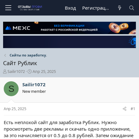
Вход
Регистрация
Сайты по заработку.
Сайт Рублик
А
Д
Sailir1072
Апр 25, 2025
в
а
т
т
Sailir1072
S
о
а
New member
р
н
т
а
е
ч
Апр 25, 2025
#1
м
а
ы
л
а
Есть неплохой сайт для заработка Рублик. Нужно
просмотреть две рекламы и скачать одно приложение,
за это начисляется от 0.5 до 0.8 рублей. Затем ожидание