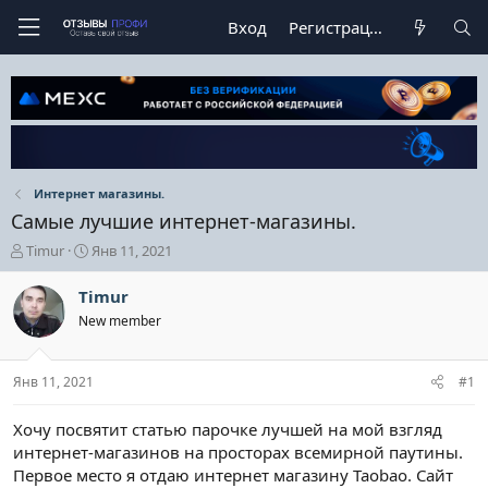
Вход
Регистрация
Интернет магазины.
Самые лучшие интернет-магазины.
А
Д
Timur
Янв 11, 2021
в
а
т
т
Timur
о
а
New member
р
н
т
а
е
ч
Янв 11, 2021
#1
м
а
ы
л
а
Хочу посвятит статью парочке лучшей на мой взгляд
интернет-магазинов на просторах всемирной паутины.
Первое место я отдаю интернет магазину Taobao. Сайт