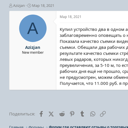
А
Д
Azizjan
Мар 18, 2021
в
а
т
т
Мар 18, 2021
о
а
A
р
н
Купил устройство два в одном 
т
а
заблаговременно оповещать о н
е
ч
Показала качество съемки виде
м
а
ы
л
Azizjan
съемки. Обещали два рабочих дн
а
New member
результате качество съемки стр
левых радаров, которых никогд
преувеличения, за 5-10 м, то е
рабочих дня ещё не прошло, сра
не предусмотрен, можем обменя
Получается, что 11.000 руб. я пр
Facebook
X (Twitter)
Reddit
Pinterest
Tumblr
WhatsApp
Ссылка
Поделиться:
Главная
Форумы