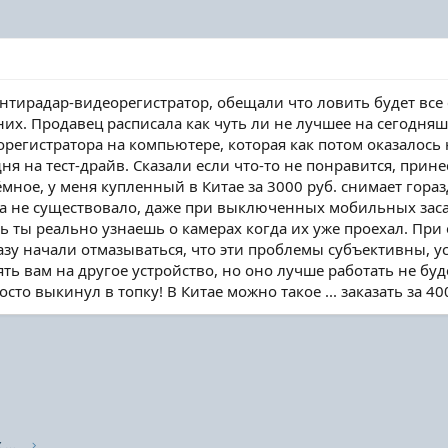
антирадар-видеорегистратор, обещали что ловить будет в
их. Продавец расписала как чуть ли не лучшее на сегодня
орегистратора на компьютере, которая как потом оказалось
я на тест-драйв. Сказали если что-то не понравится, принес
ёмное, у меня купленный в Китае за 3000 руб. снимает гор
а не существовало, даже при выключенных мобильных засад
сть ты реально узнаешь о камерах когда их уже проехал. При
зу начали отмазываться, что эти проблемы субъективны, ус
ть вам на другое устройство, но оно лучше работать не бу
осто выкинул в топку! В Китае можно такое ... заказать за 40
Форум где оставляют отзывы о торговых компаниях.