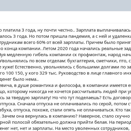
платила 3 года, ну почти честно.. Зарплата выплачивалась
жалось 3 года. Но потом пришла пандемия, а с ней и удаленк
рудникам всего 60% от всей зарплаты. Причем было принят
ло конца компании. Летом 2020 года начались реальные зад
. Чуя медленную гибель компании ск профмонтаж, народ нача
Увольнялись по всем отделам: бухгалтерия, сметчики, пто, 
 хуже! Естественно, увольнялись с большими долгами по зар
кого 100 150, у кого 329 тыс. Руководство в лице главного
 денег было нема..
вича, в душе романтика и философа, в компании имеется 
цо, которому никогда не хочется рассчитывать людей при у
ь за твердую зарплату! Но что тут поделаешь? Есть договор,
отпуска. Сначала отпуска не оплачивались по серой, потом 
уха, отпуска, похоже, стали опять не оплачиваться. Кто т
 Зачем она вернулась в компанию? Наверное, стало скучно 
рной полосой обязательно должна прийти белая. На период
нег нет, нет и зарплаты. На место уволенных сотрудников, 