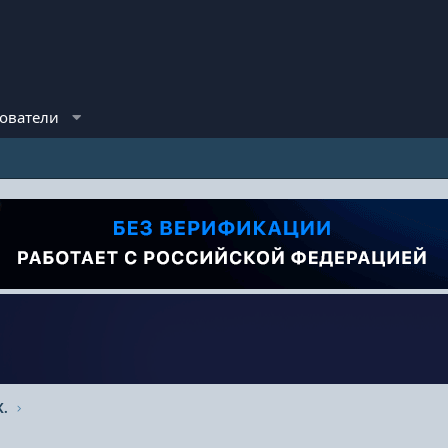
ователи
.