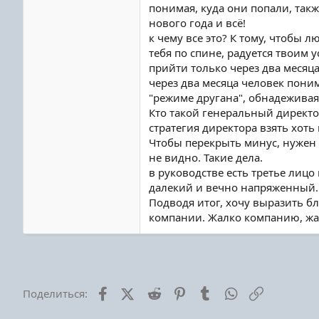
понимая, куда они попали, так
нового года и всё!
к чему все это? К тому, чтобы 
тебя по спине, радуется твоим 
прийти только через два месяца,
через два месяца человек пони
"режиме другана", обнадеживая
Кто такой генеральный директо
стратегия директора взять хоть 
Чтобы перекрыть минус, нужен а
не видно. Такие дела.
в руководстве есть третье лиц
далекий и вечно напряженный.
Подводя итог, хочу выразить б
компании. Жалко компанию, жал
Facebook
X (Twitter)
Reddit
Pinterest
Tumblr
WhatsApp
Ссылка
Поделиться: