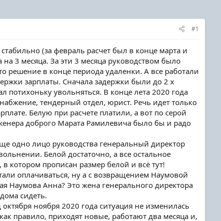
#1
 стабильно (за февраль расчет был в конце марта и
а на 3 месяца. За эти 3 месяца руководством было
о решение в конце периода удаленки. А все работали
ержки зарплаты. Сначала задержки были до 2 х
л потихоньку увольняться. В конце лета 2020 года
снабжение, тендерный отдел, юрист. Речь идет только
плате. Белую при расчете платили, а вот по серой
 инженера доброго Марата Рамилевича было бы и радо
еще одно лицо руководства генеральный директор
вольнении. Белой достаточно, а все остальное
 в котором прописан размер белой и всё тут!
стали оплачиваться, ну а с возвращением Наумовой
акая Наумова Анна? Это жена генерального директора
дома сидеть.
 октября ноября 2020 года ситуация не изменилась
как правило, приходят новые, работают два месяца и,