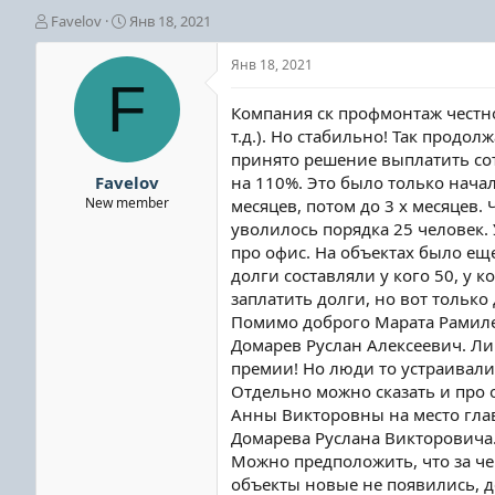
А
Д
Favelov
Янв 18, 2021
в
а
т
т
Янв 18, 2021
о
а
F
р
н
Компания ск профмонтаж честно 
т
а
т.д.). Но стабильно! Так продол
е
ч
принято решение выплатить сот
м
а
ы
л
Favelov
на 110%. Это было только нача
а
New member
месяцев, потом до 3 х месяцев
уволилось порядка 25 человек. 
про офис. На объектах было еще
долги составляли у кого 50, у 
заплатить долги, но вот только
Помимо доброго Марата Рамиле
Домарев Руслан Алексеевич. Ли
премии! Но люди то устраивалис
Отдельно можно сказать и про 
Анны Викторовны на место главб
Домарева Руслана Викторовича.
Можно предположить, что за че
объекты новые не появились, де