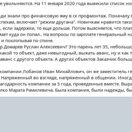
же увольняются. На 11 января 2020 года вывесили список н
люди знали про финансовую яму в ск профмонтаж. Поначалу 
успехам, включает "режим другана". Новичкам нравится так
 если задержки, то еще дольше. Потом выясняется, что платя
мает куда он попал.. На вопросы по зарплате генеральный н
 и похлопывая по спине.
р Домарев Руслан Алексеевич? Это парень лет 35, небольш
какой то объект, даже невыгодный, выжать аванс, ну и как т
ванс с другого объекта. А других объектов Заказчик больше
о компании Лобанов Иван Михайлович, он же заместитель ге
 Напряженный во взгляде, напряженный в общении. Иногда 
лагодарность компании за 3 года, проведенные вместе. Вы
ко Марата Рамилевича. Была компания, были надежды, был