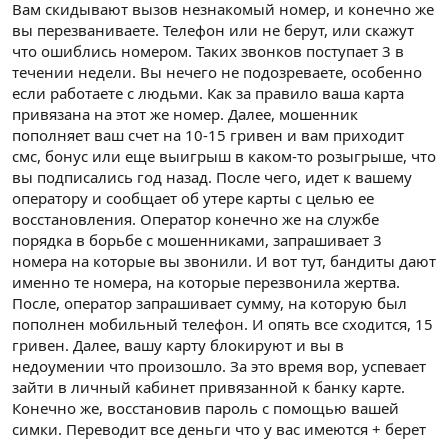
Вам скидывают вызов незнакомый номер, и конечно же
вы перезваниваете. Телефон или не берут, или скажут
что ошиблись номером. Таких звонков поступает 3 в
течении недели. Вы нечего не подозреваете, особенно
если работаете с людьми. Как за правило ваша карта
привязана на этот же номер. Далее, мошенник
пополняет ваш счет на 10-15 гривен и вам приходит
смс, бонус или еще выигрыш в каком-то розыгрыше, что
вы подписались год назад. После чего, идет к вашему
оператору и сообщает об утере карты с целью ее
восстановления. Оператор конечно же на службе
порядка в борьбе с мошенниками, запрашивает 3
номера на которые вы звонили. И вот тут, бандиты дают
именно те номера, на которые перезвонила жертва.
После, оператор запрашивает сумму, на которую был
пополнен мобильный телефон. И опять все сходится, 15
гривен. Далее, вашу карту блокируют и вы в
недоумении что произошло. За это время вор, успевает
зайти в личный кабинет привязанной к банку карте.
Конечно же, восстановив пароль с помощью вашей
симки. Переводит все деньги что у вас имеются + берет