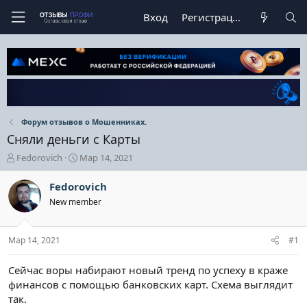
Вход
Регистрация
Форум отзывов о Мошенниках.
Сняли деньги с Карты
А
Д
Fedorovich
Мар 14, 2021
в
а
т
т
Fedorovich
о
а
New member
р
н
т
а
е
ч
Мар 14, 2021
#1
м
а
ы
л
а
Сейчас воры набирают новый тренд по успеху в краже
финансов с помощью банковских карт. Схема выглядит
так.