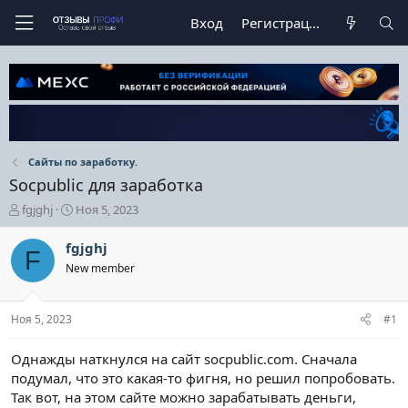
Вход
Регистрация
Сайты по заработку.
Socpublic для заработка
А
Д
fgjghj
Ноя 5, 2023
в
а
т
т
fgjghj
F
о
а
New member
р
н
т
а
е
ч
Ноя 5, 2023
#1
м
а
ы
л
а
Однажды наткнулся на сайт socpublic.com. Сначала
подумал, что это какая-то фигня, но решил попробовать.
Так вот, на этом сайте можно зарабатывать деньги,