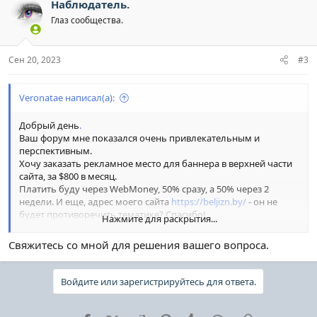
Наблюдатель.
Глаз сообщества.
Сен 20, 2023
#3
Veronatae написал(а):
Добрый день
.
Ваш форум мне показался очень привлекательным и
перспективным.
Хочу заказать рекламное место для баннера в верхней части
сайта, за $800 в месяц.
Платить буду через WebMoney, 50% сразу, а 50% через 2
недели. И еще, адрес моего сайта
https://beljizn.by/
- он не
будет противоречить тематике? Спасибо!
Нажмите для раскрытия...
Прошу написать о Вашем решении мне в ПМ или на почту
veronaskutenkoallstar5@gmail.com
Свяжитесь со мной для решения вашего вопроса.
Войдите или зарегистрируйтесь для ответа.