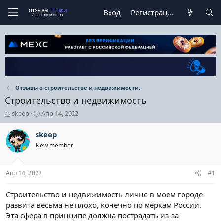
Вход
Регистрация
Отзывы о строительстве и недвижимости.
Строительство и недвижимость
А
Д
skeep
Апр 14, 2022
в
а
т
т
skeep
о
а
New member
р
н
т
а
е
ч
Апр 14, 2022
#1
м
а
ы
л
а
Строительство и недвижимость лично в моем городе
развита весьма не плохо, конечно по меркам России.
Эта сфера в принципе должна пострадать из-за