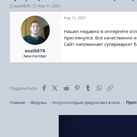
А
Д
auzik878
Апр 11, 2021
в
а
т
т
Апр 11, 2021
о
а
р
н
Нашел недавно в интернете отл
т
а
приглянулся. Все качественно 
е
ч
Сайт напоминает супермаркет б
м
а
ы
л
auzik878
а
New member
Facebook
X (Twitter)
Reddit
Pinterest
Tumblr
WhatsApp
Ссылка
Поделиться:
Главная
Форумы
Услуги которые предлогают в сети.
Проч