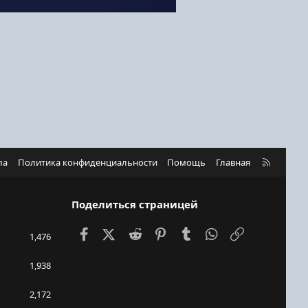
R
ла
Политика конфиденциальности
Помощь
Главная
S
S
Поделиться страницей
Facebook
X (Twitter)
Reddit
Pinterest
Tumblr
WhatsApp
Ссылка
1,476
1,938
2,172