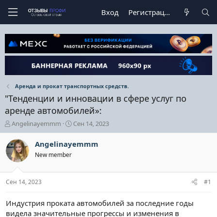
Вход
Регистрация
Аренда и прокат транспортных средств.
"Тенденции и инновации в сфере услуг по
аренде автомобилей»:
А
Д
Angelinayemmm
Сен 14, 2023
в
а
т
т
Angelinayemmm
о
а
New member
р
н
т
а
е
ч
Сен 14, 2023
#1
м
а
ы
л
а
Индустрия проката автомобилей за последние годы
видела значительные прогрессы и изменения в