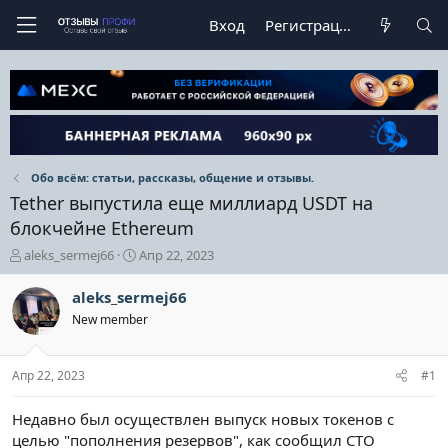
Вход
Регистрация
Обо всём: статьи, рассказы, общение и отзывы.
Tether выпустила еще миллиард USDT на
блокчейне Ethereum
А
Д
aleks_sermej66
Апр 22, 2023
в
а
т
т
aleks_sermej66
о
а
New member
р
н
т
а
е
ч
Апр 22, 2023
#1
м
а
ы
л
а
Недавно был осуществлен выпуск новых токенов с
целью "пополнения резервов", как сообщил CTO