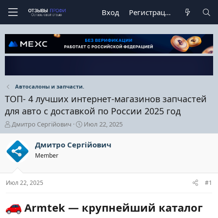
Вход
Регистрация
Автосалоны и запчасти.
ТОП- 4 лучших интернет-магазинов запчастей
для авто с доставкой по России 2025 год
А
Д
Дмитро Сергійович
Июл 22, 2025
в
а
т
т
Дмитро Сергійович
о
а
Member
р
н
т
а
е
ч
Июл 22, 2025
#1
м
а
ы
л
а
Armtek — крупнейший каталог