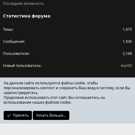
Последняя активность
Статистика форума
Темы
1,475
Сообщения
1,936
Пользователи
2,168
Новый пользователь
kejn90
Поделиться страницей
На данном сайте используются файлы cookie, чтобы
персонализировать контент и сохранить Ваш вход в систему, если Вы
зарегистрируетесь.
Facebook
X (Twitter)
Reddit
Pinterest
Tumblr
WhatsApp
Ссылка
Продолжая использовать этот сайт, Вы соглашаетесь на
использование наших файлов cookie.
Принять
Узнать больше...
ОТЗЫВЫ ОНЛАЙН ФОРУМ