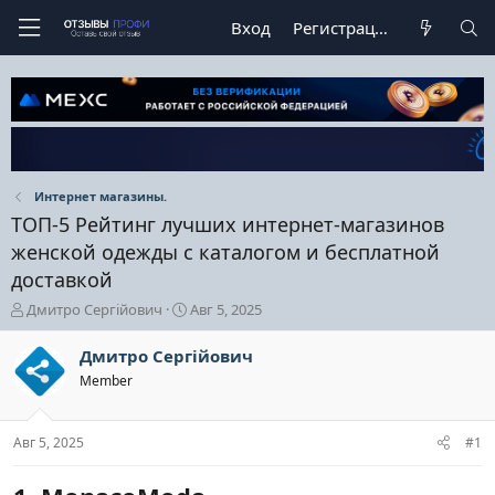
Вход
Регистрация
Интернет магазины.
ТОП-5 Рейтинг лучших интернет-магазинов
женской одежды с каталогом и бесплатной
доставкой
А
Д
Дмитро Сергійович
Авг 5, 2025
в
а
т
т
Дмитро Сергійович
о
а
Member
р
н
т
а
е
ч
Авг 5, 2025
#1
м
а
ы
л
а