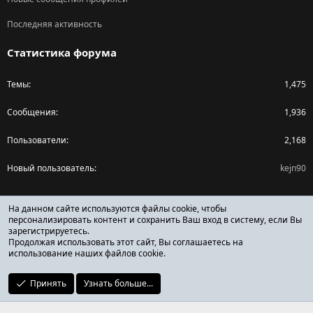
Последняя активность
Статистика форума
Темы
1,475
Сообщения
1,936
Пользователи
2,168
Новый пользователь
kejn90
Поделиться страницей
На данном сайте используются файлы cookie, чтобы
персонализировать контент и сохранить Ваш вход в систему, если Вы
зарегистрируетесь.
Facebook
X (Twitter)
Reddit
Pinterest
Tumblr
WhatsApp
Ссылка
Продолжая использовать этот сайт, Вы соглашаетесь на
использование наших файлов cookie.
Принять
Узнать больше...
ОТЗЫВЫ ОНЛАЙН ФОРУМ