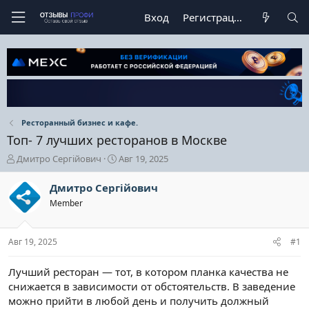
Вход
Регистрация
Ресторанный бизнес и кафе.
Топ- 7 лучших ресторанов в Москве
А
Д
Дмитро Сергійович
Авг 19, 2025
в
а
т
т
Дмитро Сергійович
о
а
Member
р
н
т
а
е
ч
Авг 19, 2025
#1
м
а
ы
л
а
Лучший ресторан — тот, в котором планка качества не
снижается в зависимости от обстоятельств. В заведение
можно прийти в любой день и получить должный