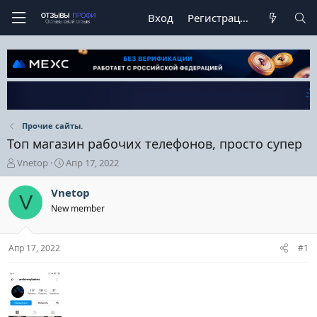
Вход
Регистрация
Прочие сайты.
Топ магазин рабочих телефонов, просто супер
А
Д
Vnetop
Апр 17, 2022
в
а
т
т
Vnetop
V
о
а
New member
р
н
т
а
е
ч
Апр 17, 2022
#1
м
а
ы
л
а