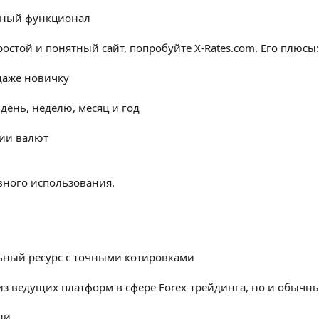
обный функционал
остой и понятный сайт, попробуйте X-Rates.com. Его плюсы:
даже новичку
день, неделю, месяц и год
ии валют
ного использования.
ный ресурс с точными котировками
из ведущих платформ в сфере Forex-трейдинга, но и обычны
ни