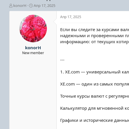
А
Д
konorH
Апр 17, 2025
в
а
т
т
Апр 17, 2025
о
а
р
н
Если вы следите за курсами ва
т
а
надежными и проверенными пла
е
ч
информацию: от текущих котиро
м
а
ы
л
konorH
а
New member
---
1. XE.com — универсальный ка
XE.com — один из самых популя
Точные курсы валют с регуляр
Калькулятор для мгновенной к
Графики и исторические данные