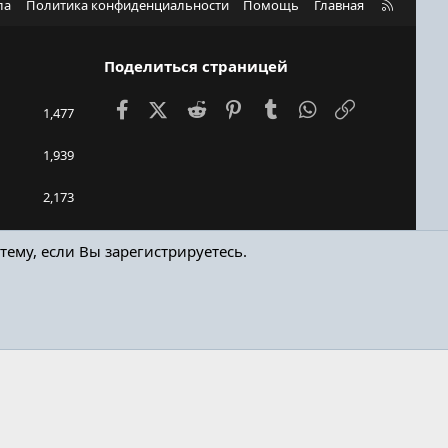
R
ла
Политика конфиденциальности
Помощь
Главная
S
S
Поделиться страницей
Facebook
X (Twitter)
Reddit
Pinterest
Tumblr
WhatsApp
Ссылка
1,477
1,939
2,173
dimvoda
тему, если Вы зарегистрируетесь.