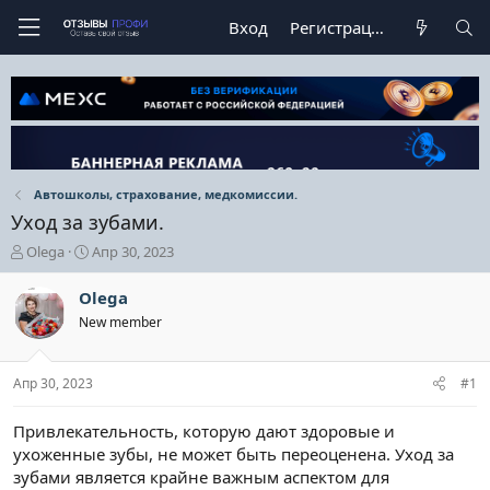
Вход
Регистрация
Автошколы, страхование, медкомиссии.
Уход за зубами.
А
Д
Olega
Апр 30, 2023
в
а
т
т
Olega
о
а
New member
р
н
т
а
е
ч
Апр 30, 2023
#1
м
а
ы
л
а
Привлекательность, которую дают здоровые и
ухоженные зубы, не может быть переоценена. Уход за
зубами является крайне важным аспектом для