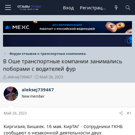
Вход
Регистрация
Форум отзывов о транспортных компаниях.
В Оше транспортные компании занимались
поборами с водителей фур
А
Д
aleksej739467
Май 26, 2023
в
а
т
т
aleksej739467
о
а
New member
р
н
т
а
е
ч
Май 26, 2023
#1
м
а
ы
л
а
Киргизия, Бишкек. 16 мая. КирТАГ - Сотрудники ГКНБ
сообщают о незаконной деятельности двух