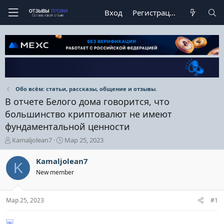
Вход
Регистрация
Обо всём: статьи, рассказы, общение и отзывы.
В отчете Белого дома говорится, что
большинство криптовалют не имеют
фундаментальной ценности
А
Д
Kamaljolean7
Мар 25, 2023
в
а
т
т
Kamaljolean7
K
о
а
New member
р
н
т
а
е
ч
Мар 25, 2023
#1
м
а
ы
л
а
￼