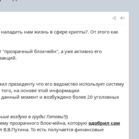
#1
" наладить нам жизнь в сфере крипты?. От этого как
т "прозрачный блокчейн", а уже активно его
закций.
вил президенту что его ведомство использует систему
 того, на основе этой информации
 данный момент и возбуждено более 20 уголовных
ше воздуха в грудь! Готовы?)
)
тему прозрачного блокчейна, которую
одобрил сам
л В.В.Путина. То есть получается финансовые