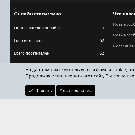
Онлайн статистика
Что ново
Новые соо
Пользователей онлайн
0
Новые соо
Гостей онлайн
52
Последняя 
Всего посетителей
52
Общее количество посетителей может включать
На данном сайте используются файлы cookie, чт
в себя скрытых пользователей.
Продолжая использовать этот сайт, Вы соглашае
Принять
Узнать больше...