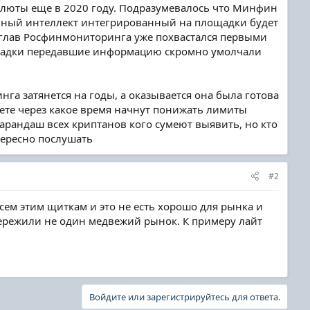
алюты еще в 2020 году. Подразумевалось что Минфин
енный интеллект интегрированный на площадки будет
у глав Росфинмониторинга уже похвастался первыми
лощадки передавшие информацию скромно умолчали
нга затянется на годы, а оказывается она была готова
таете через какое время начнут понижать лимиты
карандаш всех криптанов кого сумеют выявить, но кто
тересно послушать
#2
 всем этим щиткам и это не есть хорошо для рынка и
е пережили не один медвежий рынок. К примеру лайт
Войдите или зарегистрируйтесь для ответа.