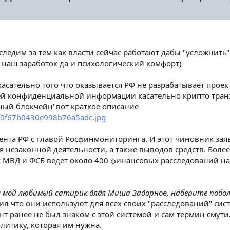
ледим за тем как власти сейчас работают дабы "
усложнить
 наш заработок да и психологический комфорт)
асательно того что оказывается РФ не разрабатывает проек
ей конфиденциальной информации касательно крипто тран
чный блокчейн"вот краткое описание
дента РФ с главой Росфинмониторинга. И этот чиновник зая
незаконной деятельности, а также выводов средств. Более
 МВД и ФСБ ведет около 400 финансовых расследований на
л мой любимый сатирик дядя Миша Задорнов, наберите поболь
л что они используют для всех своих "расследований" сис
нт ранее не был знаком с этой системой и сам термин смути
литику, которая им нужна.