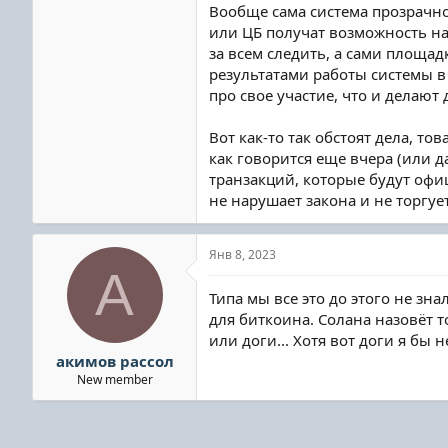
Вообще сама система прозрачн
или ЦБ получат возможность н
за всем следить, а сами площа
результатами работы системы 
про свое участие, что и делают 
Вот как-то так обстоят дела, т
как говорится еще вчера (или д
транзакций, которые будут офиц
не нарушает закона и не торг
Янв 8, 2023
А
Типа мы все это до этого не зна
для биткоина. Солана назовёт т
или доги... Хотя вот доги я бы 
акимов рассол
New member