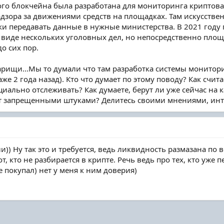
ого блокчейна была разработана для мониторинга криптов
адзора за движениями средств на площадках. Там искусств
дки передавать данные в нужные министерства. В 2021 год
в виде нескольких уголовных дел, но непосредственно п
до сих пор.
оварищи...Мы то думали что там разработка системы монитори
аже 2 года назад). Кто что думает по этому поводу? Как счи
иально отслеживать? Как думаете, берут ли уже сейчас на 
ует запрещенными штуками? Делитесь своими мнениями, ин
ли)) Ну так это и требуется, ведь ликвидность размазана по
от, кто не разбирается в крипте. Речь ведь про тех, кто уж
не покупал) нет у меня к ним доверия)