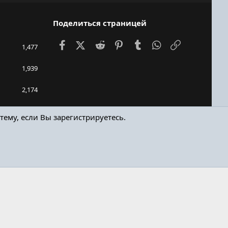
S
S
Поделиться страницей
Facebook
X (Twitter)
Reddit
Pinterest
Tumblr
WhatsApp
Ссылка
1,477
1,939
2,174
448bro
тему, если Вы зарегистрируетесь.