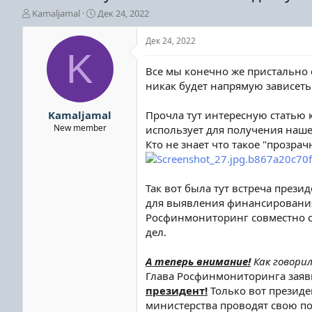
А
Д
Kamaljamal
Дек 24, 2022
в
а
т
т
Дек 24, 2022
о
а
K
р
н
Все мы конечно же пристально с
т
а
никак будет напрямую зависеть
е
ч
м
а
ы
л
Kamaljamal
Прочла тут интересную статью к
а
New member
использует для получения наш
Кто не знает что такое "прозра
Так вот была тут встреча прези
для выявления финансирования 
Росфинмониторинг совместно с
дел.
А теперь внимание!
Как говори
Глава Росфинмониторинга заяви
президент!
Только вот президе
министерства проводят свою по