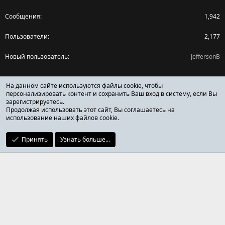
Сообщения
1,942
Пользователи
2,177
Новый пользователь
JeffersonB
Поделиться страницей
На данном сайте используются файлы cookie, чтобы
персонализировать контент и сохранить Ваш вход в систему, если Вы
зарегистрируетесь.
Facebook
X (Twitter)
Reddit
Pinterest
Tumblr
WhatsApp
Ссылка
Продолжая использовать этот сайт, Вы соглашаетесь на
использование наших файлов cookie.
Принять
Узнать больше...
ОТЗЫВЫ ОНЛАЙН ФОРУМ