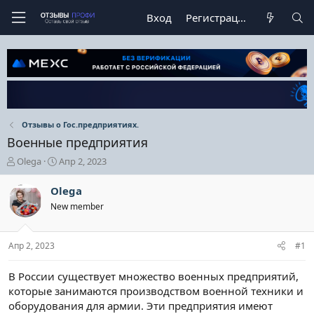
Вход
Регистрация
Отзывы о Гос.предприятиях.
Военные предприятия
А
Д
Olega
Апр 2, 2023
в
а
т
т
Olega
о
а
New member
р
н
т
а
е
ч
Апр 2, 2023
#1
м
а
ы
л
а
В России существует множество военных предприятий,
которые занимаются производством военной техники и
оборудования для армии. Эти предприятия имеют