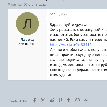
А
Д
Лариса
Апр 18, 2022
в
а
т
т
Апр 18, 2022
о
а
Л
р
н
Здравствуйте друзья!
т
а
Хочу расказать о командной иг
е
ч
и засчет этих бонусов можно не
м
а
ы
л
Лариса
вложений. Если каму интересны
а
New member
https://vsref.ru/?i=33515
Для того чтобы начать получат
лишь пройти секундную легкою
Дальше подписаться на группу в 
Вывод моментальный от 55 рубл
Еще щедрая реферальная систем
Всем удачи!
Facebook
X (Twitter)
Reddit
Pinterest
Tumblr
WhatsApp
Ссылка
Поделиться: