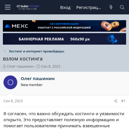
Вход
Регистрация
Хостинг и интернет провайдеры.
взлом хостинга
А
Д
Олег пашинин
Сен 8, 2023
в
а
т
т
Олег пашинин
О
о
а
New member
р
н
т
а
е
ч
Сен 8, 2023
#1
м
а
ы
л
а
Я согласен, что важно обсуждать хостинги и уязвимости
открыто. Это предоставляет полезную информацию и
помогает пользователям принимать взвешенные