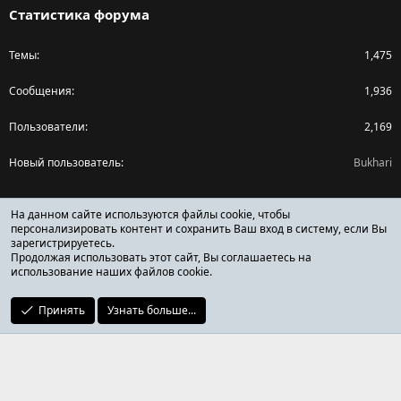
Статистика форума
Темы
1,475
Сообщения
1,936
Пользователи
2,169
Новый пользователь
Bukhari
Поделиться страницей
На данном сайте используются файлы cookie, чтобы
персонализировать контент и сохранить Ваш вход в систему, если Вы
зарегистрируетесь.
Facebook
X (Twitter)
Reddit
Pinterest
Tumblr
WhatsApp
Ссылка
Продолжая использовать этот сайт, Вы соглашаетесь на
использование наших файлов cookie.
Принять
Узнать больше...
ОТЗЫВЫ ОНЛАЙН ФОРУМ