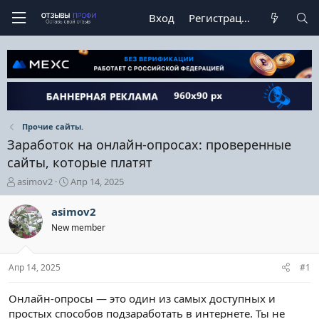
Вход
Регистрация
Прочие сайты.
Заработок на онлайн-опросах: проверенные
сайты, которые платят
А
Д
asimov2
Апр 14, 2025
в
а
т
т
asimov2
о
а
New member
р
н
т
а
е
ч
Апр 14, 2025
#1
м
а
ы
л
а
Онлайн-опросы — это один из самых доступных и
простых способов подзаработать в интернете. Ты не