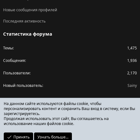
Новые сообщения профилей
Последняя активность
Статистика форума
Темы
1,475
Сообщения
1,936
Пользователи
2,170
Новый пользователь
Sainy
Поделиться страницей
На данном сайте используются файлы cookie, чтобы
персонализировать контент и сохранить Ваш вход в систему, если Вы
зарегистрируетесь.
Facebook
X (Twitter)
Reddit
Pinterest
Tumblr
WhatsApp
Ссылка
Продолжая использовать этот сайт, Вы соглашаетесь на
использование наших файлов cookie.
Принять
Узнать больше...
ОТЗЫВЫ ОНЛАЙН ФОРУМ