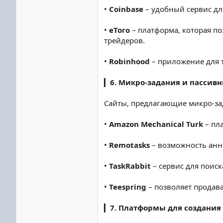
•
Coinbase
– удобный сервис дл
•
eToro
– платформа, которая по
трейдеров.
•
Robinhood
– приложение для 
▎
6. Микро-задания и пассив
Сайты, предлагающие микро-за
•
Amazon Mechanical Turk
– пл
•
Remotasks
– возможность анн
•
TaskRabbit
– сервис для поис
•
Teespring
– позволяет продав
▎
7. Платформы для создания 