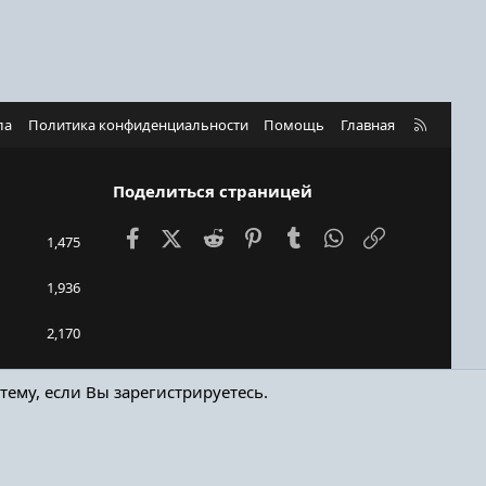
R
ла
Политика конфиденциальности
Помощь
Главная
S
S
Поделиться страницей
Facebook
X (Twitter)
Reddit
Pinterest
Tumblr
WhatsApp
Ссылка
1,475
1,936
2,170
Sainy
тему, если Вы зарегистрируетесь.