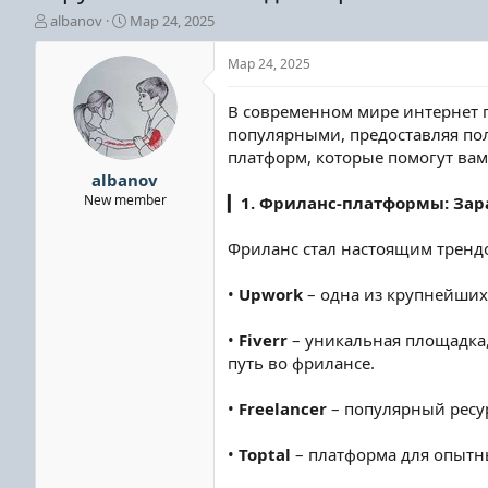
А
Д
albanov
Мар 24, 2025
в
а
т
т
Мар 24, 2025
о
а
р
н
В современном мире интернет п
т
а
популярными, предоставляя пол
е
ч
платформ, которые помогут вам
м
а
ы
л
albanov
а
New member
▎
1. Фриланс-платформы: Зар
Фриланс стал настоящим тренд
•
Upwork
– одна из крупнейших
•
Fiverr
– уникальная площадка,
путь во фрилансе.
•
Freelancer
– популярный ресур
•
Toptal
– платформа для опытн