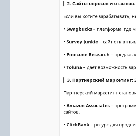
▎
2. Сайты опросов и отзывов:
Если вы хотите зарабатывать, н
•
Swagbucks
– платформа, где 
•
Survey Junkie
– сайт с платны
•
Pinecone Research
– предлага
•
Toluna
– дает возможность зар
▎
3. Партнерский маркетинг: 
Партнерский маркетинг станови
•
Amazon Associates
– программ
сайтов.
•
ClickBank
– ресурс для продв