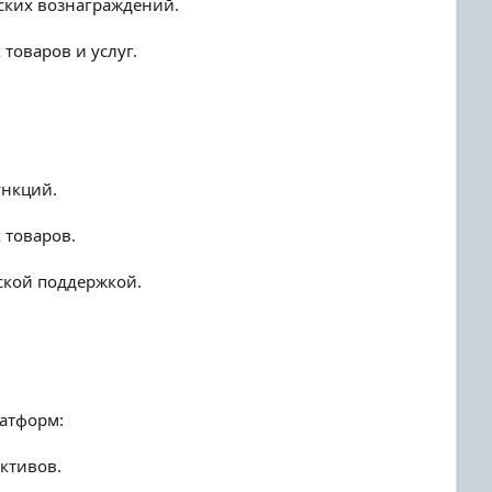
ских вознаграждений.
товаров и услуг.
ункций.
 товаров.
еской поддержкой.
атформ:
ктивов.