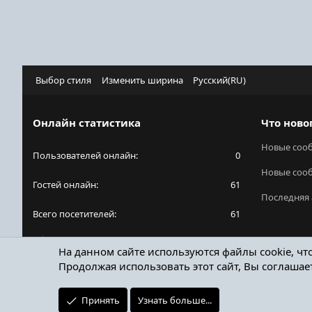
Выбор стиля
Изменить ширина
Русский(RU)
Онлайн статистика
Что ново
Новые соо
Пользователей онлайн
0
Новые соо
Гостей онлайн
61
Последняя 
Всего посетителей
61
Общее количество посетителей может включать
На данном сайте используются файлы cookie, чт
в себя скрытых пользователей.
Продолжая использовать этот сайт, Вы соглашае
Принять
Узнать больше...