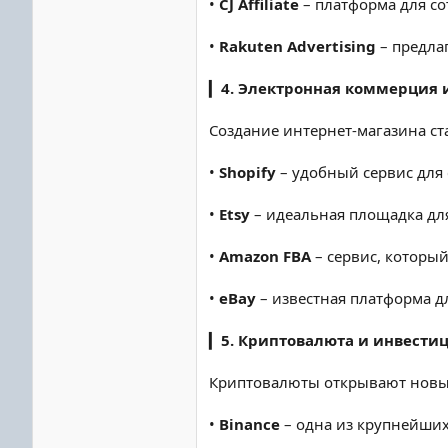
•
CJ Affiliate
– платформа для со
•
Rakuten Advertising
– предла
▎
4. Электронная коммерция 
Создание интернет-магазина с
•
Shopify
– удобный сервис для
•
Etsy
– идеальная площадка дл
•
Amazon FBA
– сервис, который
•
eBay
– известная платформа д
▎
5. Криптовалюта и инвести
Криптовалюты открывают новые
•
Binance
– одна из крупнейших