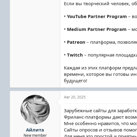
Если вы творческий человек, о
•
YouTube Partner Program
– во
•
Medium Partner Program
– мо
•
Patreon
– платформа, позволя
•
Twitch
– популярная площадка
Каждая из этих платформ предл
времени, которое вы готовы ин
будущего!
Авг 20, 2025
Зарубежные сайты для заработка
Фриланс-платформы дают возмо
Мне особенно нравится, что мо
Айлита
Сайты опросов и отзывов помог
New member
Для меня это простой и приятн