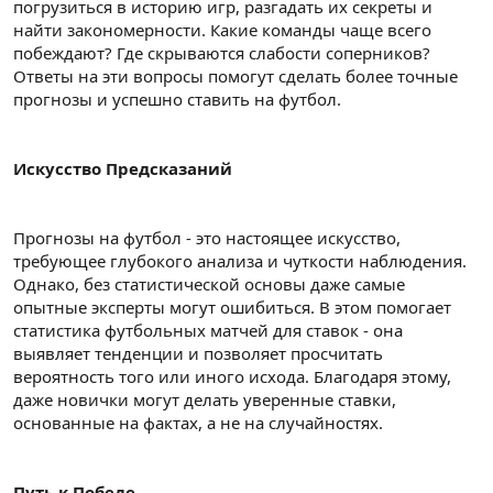
погрузиться в историю игр, разгадать их секреты и
найти закономерности. Какие команды чаще всего
побеждают? Где скрываются слабости соперников?
Ответы на эти вопросы помогут сделать более точные
прогнозы и успешно ставить на футбол.
Искусство Предсказаний
Прогнозы на футбол - это настоящее искусство,
требующее глубокого анализа и чуткости наблюдения.
Однако, без статистической основы даже самые
опытные эксперты могут ошибиться. В этом помогает
статистика футбольных матчей для ставок - она
выявляет тенденции и позволяет просчитать
вероятность того или иного исхода. Благодаря этому,
даже новички могут делать уверенные ставки,
основанные на фактах, а не на случайностях.
Путь к Победе