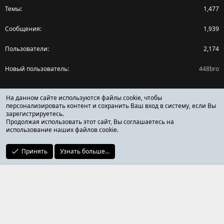
Темы
1,477
Сообщения
1,939
Пользователи
2,174
Новый пользователь
448bro
Поделиться страницей
На данном сайте используются файлы cookie, чтобы
персонализировать контент и сохранить Ваш вход в систему, если Вы
зарегистрируетесь.
Facebook
X (Twitter)
Reddit
Pinterest
Tumblr
WhatsApp
Ссылка
Продолжая использовать этот сайт, Вы соглашаетесь на
использование наших файлов cookie.
Принять
Узнать больше...
ОТЗЫВЫ ОНЛАЙН ФОРУМ