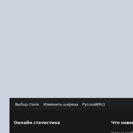
Выбор стиля
Изменить ширина
Русский(RU)
Онлайн статистика
Что ново
Новые соо