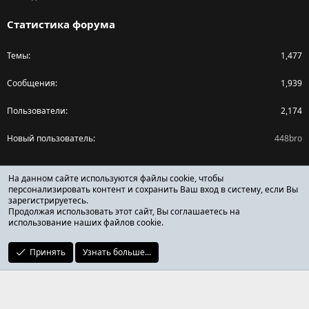
Статистика форума
Темы
1,477
Сообщения
1,939
Пользователи
2,174
Новый пользователь
448bro
Поделиться страницей
На данном сайте используются файлы cookie, чтобы
персонализировать контент и сохранить Ваш вход в систему, если Вы
зарегистрируетесь.
Facebook
X (Twitter)
Reddit
Pinterest
Tumblr
WhatsApp
Ссылка
Продолжая использовать этот сайт, Вы соглашаетесь на
использование наших файлов cookie.
Принять
Узнать больше...
ОТЗЫВЫ ОНЛАЙН ФОРУМ