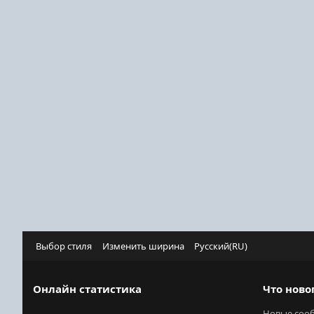
Выбор стиля
Изменить ширина
Русский(RU)
Онлайн статистика
Что ново
Новые соо