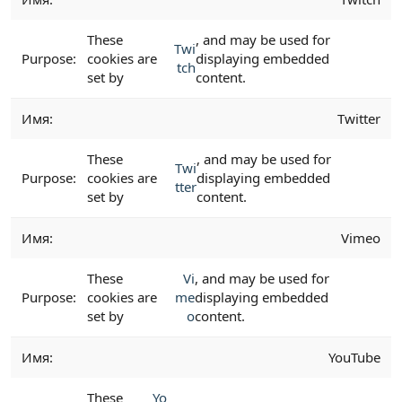
These
, and may be used for
Twi
cookies are
displaying embedded
tch
set by
content.
Twitter
These
, and may be used for
Twi
cookies are
displaying embedded
tter
set by
content.
Vimeo
These
Vi
, and may be used for
cookies are
me
displaying embedded
set by
o
content.
YouTube
These
Yo