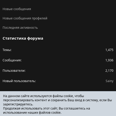
Новые сообщения
Новые сообщения профилей
Последняя активность
Статистика форума
Темы
1,475
Сообщения
1,936
Пользователи
2,170
Новый пользователь
Sainy
Поделиться страницей
На данном сайте используются файлы cookie, чтобы
персонализировать контент и сохранить Ваш вход в систему, если Вы
зарегистрируетесь.
Facebook
X (Twitter)
Reddit
Pinterest
Tumblr
WhatsApp
Ссылка
Продолжая использовать этот сайт, Вы соглашаетесь на
использование наших файлов cookie.