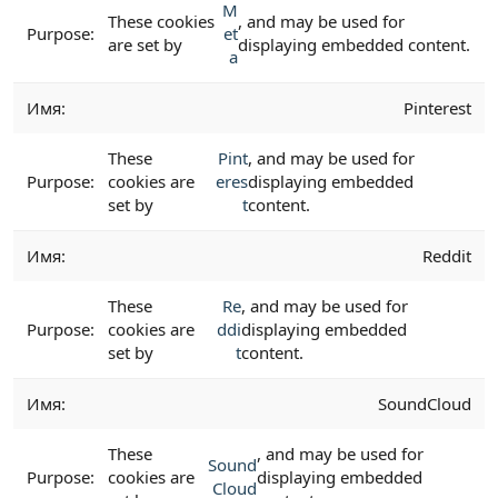
M
These cookies
, and may be used for
et
are set by
displaying embedded content.
a
Pinterest
These
Pint
, and may be used for
cookies are
eres
displaying embedded
set by
t
content.
Reddit
These
Re
, and may be used for
cookies are
ddi
displaying embedded
set by
t
content.
SoundCloud
These
, and may be used for
Sound
cookies are
displaying embedded
Cloud