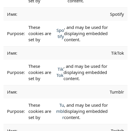
set by
content.
Spotify
These
, and may be used for
Spo
cookies are
displaying embedded
tify
set by
content.
TikTok
These
, and may be used for
Tik
cookies are
displaying embedded
Tok
set by
content.
Tumblr
These
Tu
, and may be used for
cookies are
mbl
displaying embedded
set by
r
content.
Twitch