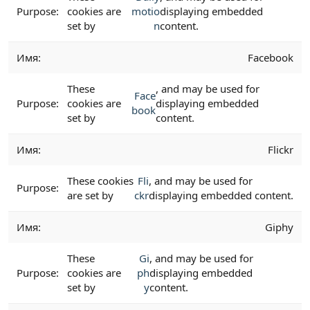
cookies are
motio
displaying embedded
set by
n
content.
Facebook
These
, and may be used for
Face
cookies are
displaying embedded
book
set by
content.
Flickr
These cookies
Fli
, and may be used for
are set by
ckr
displaying embedded content.
Giphy
These
Gi
, and may be used for
cookies are
ph
displaying embedded
set by
y
content.