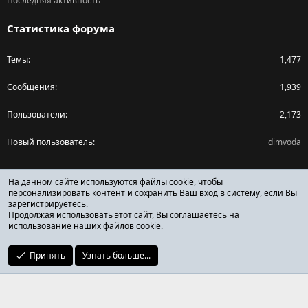
Последняя активность
Статистика форума
Темы
1,477
Сообщения
1,939
Пользователи
2,173
Новый пользователь
dimvoda
Поделиться страницей
На данном сайте используются файлы cookie, чтобы
персонализировать контент и сохранить Ваш вход в систему, если Вы
зарегистрируетесь.
Facebook
X (Twitter)
Reddit
Pinterest
Tumblr
WhatsApp
Ссылка
Продолжая использовать этот сайт, Вы соглашаетесь на
использование наших файлов cookie.
Принять
Узнать больше...
ОТЗЫВЫ ОНЛАЙН ФОРУМ