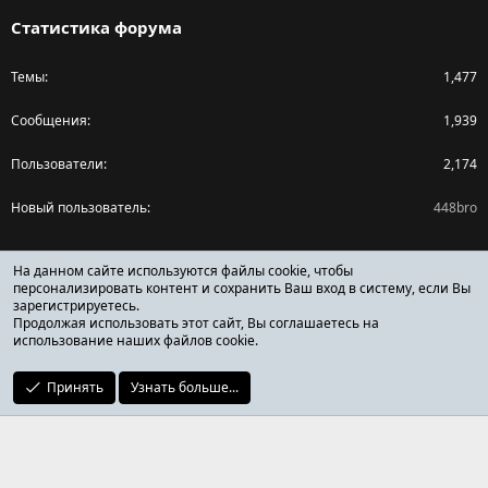
Статистика форума
Темы
1,477
Сообщения
1,939
Пользователи
2,174
Новый пользователь
448bro
Поделиться страницей
На данном сайте используются файлы cookie, чтобы
персонализировать контент и сохранить Ваш вход в систему, если Вы
зарегистрируетесь.
Facebook
X (Twitter)
Reddit
Pinterest
Tumblr
WhatsApp
Ссылка
Продолжая использовать этот сайт, Вы соглашаетесь на
использование наших файлов cookie.
Принять
Узнать больше...
ОТЗЫВЫ ОНЛАЙН ФОРУМ